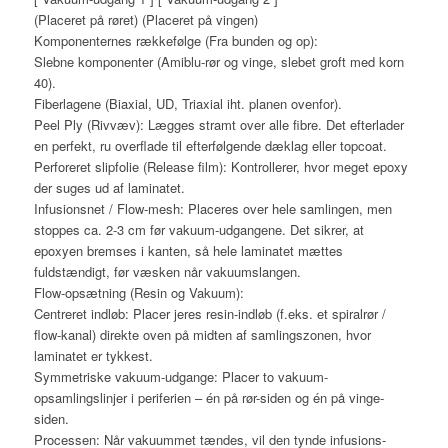
(Placeret på røret) (Placeret på vingen)
Komponenternes rækkefølge (Fra bunden og op):
Slebne komponenter (Amiblu-rør og vinge, slebet groft med korn
40).
Fiberlagene (Biaxial, UD, Triaxial iht. planen ovenfor).
Peel Ply (Rivvæv): Lægges stramt over alle fibre. Det efterlader
en perfekt, ru overflade til efterfølgende dæklag eller topcoat.
Perforeret slipfolie (Release film): Kontrollerer, hvor meget epoxy
der suges ud af laminatet.
Infusionsnet / Flow-mesh: Placeres over hele samlingen, men
stoppes ca. 2-3 cm før vakuum-udgangene. Det sikrer, at
epoxyen bremses i kanten, så hele laminatet mættes
fuldstændigt, før væsken når vakuumslangen.
Flow-opsætning (Resin og Vakuum):
Centreret indløb: Placer jeres resin-indløb (f.eks. et spiralrør /
flow-kanal) direkte oven på midten af samlingszonen, hvor
laminatet er tykkest.
Symmetriske vakuum-udgange: Placer to vakuum-
opsamlingslinjer i periferien – én på rør-siden og én på vinge-
siden.
Processen: Når vakuummet tændes, vil den tynde infusions-