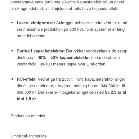
konservative ende (omkring 20–25% kapacitetsfaktor) på grund
af skrogmodstand, vil tilføjelsen af foils have følgende effekt:
Lavere vindgrænse:
Anlægget behøver mindre vind for at nå
sin maksimale produktion på 300 kW, fordi systemet er langt
mere letløbende.
Spring i kapacitetsfaktor:
Det rykker sandsynligvis dit setup
direkte op i
40% – 50% kapacitetsfaktor
under de stabile
vindforhold i 80-100 meters højde over Limfjorden.
ROI-effekt:
Ved at gå fra 25% til 45% kapacitetsfaktor stiger
din årlige nettoindtægt ved rent netsalg fra ca. 344.000 kr. til
659.000 kr. Det skærer tilbagebetalingstiden ned fra
2,9 år til
blot 1,5 år
.
Production criterias.
Umbilical anchorline.