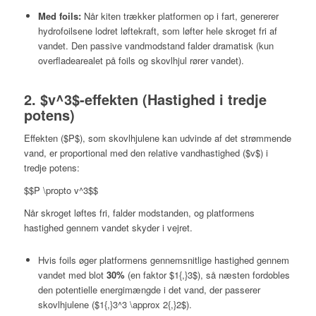
Med foils:
Når kiten trækker platformen op i fart, genererer
hydrofoilsene lodret løftekraft, som løfter hele skroget fri af
vandet. Den passive vandmodstand falder dramatisk (kun
overfladearealet på foils og skovlhjul rører vandet).
2.
$v^3$
-effekten (Hastighed i tredje
potens)
Effekten (
$P$
), som skovlhjulene kan udvinde af det strømmende
vand, er proportional med den relative vandhastighed (
$v$
) i
tredje potens:
$$P \propto v^3$$
Når skroget løftes fri, falder modstanden, og platformens
hastighed gennem vandet skyder i vejret.
Hvis foils øger platformens gennemsnitlige hastighed gennem
vandet med blot
30%
(en faktor
$1{,}3$
), så
næsten fordobles
den potentielle energimængde i det vand, der passerer
skovlhjulene (
$1{,}3^3 \approx 2{,}2$
).