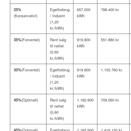
25%
Egetforbrug
657.000
788.400 kr.
(Konservativt)
/ Industri
kWh
(1,20
kr./kWh)
35%
(Forventet)
Rent salg
919.800
551.880 kr.
til nettet
kWh
(0,60
kr./kWh)
35%
(Forventet)
Egetforbrug
919.800
1.103.760 kr.
/ Industri
kWh
(1,20
kr./kWh)
45%
(Optimalt)
Rent salg
1.182.600
709.560 kr.
til nettet
kWh
(0,60
kr./kWh)
45%
(Optimalt)
Egetforbrug
1.182.600
1.419.120 kr.