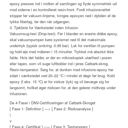
epoxy presses ind i midten af samlingen og flyde symmetrisk ud
mod siderne i en kontrolleret resin-front. Fordi infusionsnettet
stopper før vakuum-linjerne, tvinges epoxyen ned i dybden af de
tykke fiberlag, før den når udgangen.
3. Tjekliste for Værkstedet inden Infusion
Vakuumsug-test (Drop-test): Før I blander en eneste dråbe epoxy,
skal vakuumpumpen køre systemet ned til det maksimale
undertryk (typisk omkring -0.95 bar). Luk for ventilen til pumpen
og hold øje med måleren i 15 minutter. Trykket må absolut ikke
falde. Hvis det falder, er der en mikroskopisk utæthed i posen
eller tapen, som vil suge luftbobler ind i jeres Catbark-skrog.
Resin-temperatur: Sørg for, at dunken med infusions-epoxy har
stået i værkstedet ved 20–22 °C i mindst et døgn før brug. Kold
epoxy (f.eks. 15 °C) er for viskos (tyk) og vil bevæge sig for
langsomt, hvilket øger risikoen for, at den gelerer midtvejs under
infusionen.
De 4 Faser i DNV-Certificeringen af Catbark-Skroget
[ Fase 1: Definition ] —> [ Fase 2: Risikoanalyse ]
|
v
[ Fase 4: Certifikat ] <— [ Fase 3: Testprogram ]