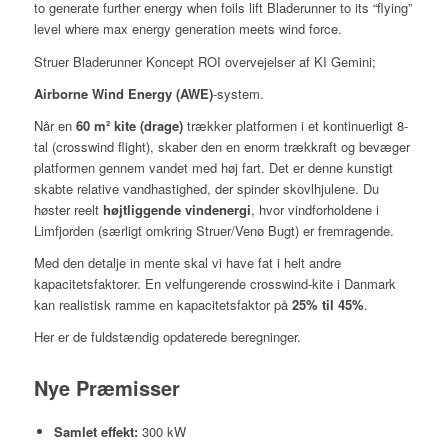
to generate further energy when foils lift Bladerunner to its “flying”
level where max energy generation meets wind force.
Struer Bladerunner Koncept ROI overvejelser af KI Gemini;
Airborne Wind Energy (AWE)
-system.
Når en
60 m² kite (drage)
trækker platformen i et kontinuerligt 8-
tal (crosswind flight), skaber den en enorm trækkraft og bevæger
platformen gennem vandet med høj fart. Det er denne kunstigt
skabte relative vandhastighed, der spinder skovlhjulene. Du
høster reelt
højtliggende vindenergi
, hvor vindforholdene i
Limfjorden (særligt omkring Struer/Venø Bugt) er fremragende.
Med den detalje in mente skal vi have fat i helt andre
kapacitetsfaktorer. En velfungerende crosswind-kite i Danmark
kan realistisk ramme en kapacitetsfaktor på
25% til 45%
.
Her er de fuldstændig opdaterede beregninger.
Nye Præmisser
Samlet effekt:
300 kW