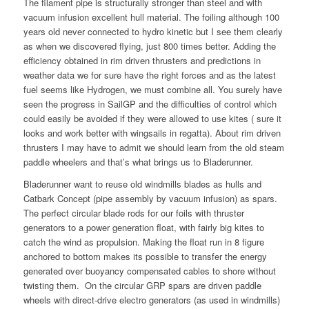
The filament pipe is structurally stronger than steel and with
vacuum infusion excellent hull material. The foiling although 100
years old never connected to hydro kinetic but I see them clearly
as when we discovered flying, just 800 times better. Adding the
efficiency obtained in rim driven thrusters and predictions in
weather data we for sure have the right forces and as the latest
fuel seems like Hydrogen, we must combine all. You surely have
seen the progress in SailGP and the difficulties of control which
could easily be avoided if they were allowed to use kites ( sure it
looks and work better with wingsails in regatta). About rim driven
thrusters I may have to admit we should learn from the old steam
paddle wheelers and that’s what brings us to Bladerunner.
Bladerunner want to reuse old windmills blades as hulls and
Catbark Concept (pipe assembly by vacuum infusion) as spars.
The perfect circular blade rods for our foils with thruster
generators to a power generation float, with fairly big kites to
catch the wind as propulsion. Making the float run in 8 figure
anchored to bottom makes its possible to transfer the energy
generated over buoyancy compensated cables to shore without
twisting them. On the circular GRP spars are driven paddle
wheels with direct-drive electro generators (as used in windmills)