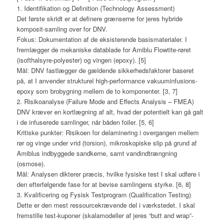
1. Identifikation og Definition (Technology Assessment)
Det første skridt er at definere grænserne for jeres hybride
komposit-samling over for DNV.
Fokus: Dokumentation af de eksisterende basismaterialer. I
fremlægger de mekaniske datablade for Amiblu Flowtite-røret
(isofthalsyre-polyester) og vingen (epoxy). [5]
Mål: DNV fastlægger de gældende sikkerhedsfaktorer baseret
på, at I anvender strukturel high-performance vakuuminfusions-
epoxy som brobygning mellem de to komponenter. [3, 7]
2. Risikoanalyse (Failure Mode and Effects Analysis – FMEA)
DNV kræver en kortlægning af alt, hvad der potentielt kan gå galt
i de infuserede samlinger, når båden foiler. [5, 6]
Kritiske punkter: Risikoen for delaminering i overgangen mellem
rør og vinge under vrid (torsion), mikroskopiske slip på grund af
Amiblus indbyggede sandkerne, samt vandindtrængning
(osmose).
Mål: Analysen dikterer præcis, hvilke fysiske test I skal udføre i
den efterfølgende fase for at bevise samlingens styrke. [6, 8]
3. Kvalificering og Fysisk Testprogram (Qualification Testing)
Dette er den mest ressourcekrævende del i værkstedet. I skal
fremstille test-kuponer (skalamodeller af jeres “butt and wrap”-