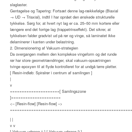
slaglaster.
Gentagelse og Tapering: Fortsæt denne lag-rækkefølge (Biaxial
→ UD → Triaxial), indtil I har opnået den ønskede strukturelle
tykkelse. Sørg for, at hvert nyt lag er ca. 25–50 mm kortere eller
længere end det forrige lag (trappetrinseffekt). Det sikrer, at
tykkelsen falder gradvist ud på rør og vinge, så laminatet ikke
delaminerer i kanten under belastning.
2. Dimensionering af Vakuum-strategien
Da overgangen mellem den komplekse vingeform og det runde
rør har store geometriændringer, skal vakuum-opsætningen
tvinge epoxyen til at flyde kontrolleret for at undgå tørre pletter.
[ Resin-indløb: Spiralrør i centrum af samlingen ]
|
v
=====================[ Samlingszone
]=====================
<– [Resin-flow] [Resin-flow] –>
===================================================
| |
v v
[ Vakuum-udgang 1 ] [ Vakuum-udgang 2 ]