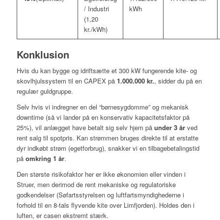
/ Industri
kWh
(1,20
kr./kWh)
Konklusion
Hvis du kan bygge og idriftsætte et 300 kW fungerende kite- og
skovlhjulssystem til en CAPEX på
1.000.000 kr.
, sidder du på en
regulær guldgruppe.
Selv hvis vi indregner en del “børnesygdomme” og mekanisk
downtime (så vi lander på en konservativ kapacitetsfaktor på
25%), vil anlægget have betalt sig selv hjem på
under 3 år
ved
rent salg til spotpris. Kan strømmen bruges direkte til at erstatte
dyr indkøbt strøm (egetforbrug), snakker vi en tilbagebetalingstid
på
omkring 1 år
.
Den største risikofaktor her er ikke økonomien eller vinden i
Struer, men derimod de rent mekaniske og regulatoriske
godkendelser (Søfartsstyrelsen og luftfartsmyndighederne i
forhold til en 8-tals flyvende kite over Limfjorden). Holdes den i
luften, er casen ekstremt stærk.